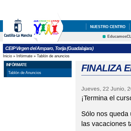
Pa
co
pri
NUESTRO CENTRO
EducamosC
CRFP
CEIP Virgen del Amparo, Torija (Guadalajara)
Inicio
»
Infórmate
»
Tablón de anuncios
Se encuentra usted aquí
INFÓRMATE
FINALIZA 
Tablón de Anuncios
Jueves, 22 Junio, 
¡Termina el curs
Sólo nos queda u
las vacaciones 