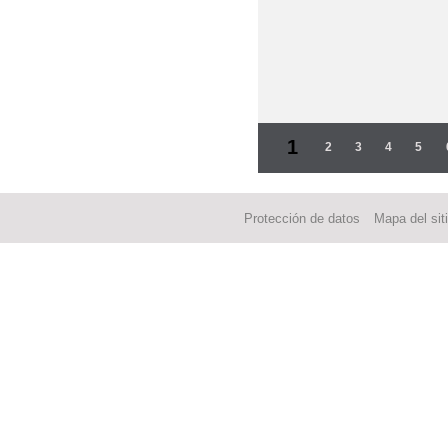
Páginas
1
2
3
4
5
Protección de datos
Mapa del sit