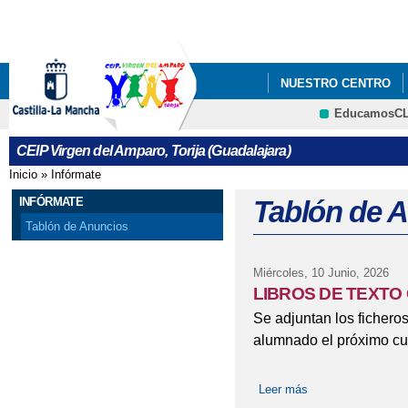
Pa
co
pri
NUESTRO CENTRO
EducamosC
CRFP
CEIP Virgen del Amparo, Torija (Guadalajara)
Inicio
»
Infórmate
Se encuentra usted aquí
INFÓRMATE
Tablón de 
Tablón de Anuncios
Miércoles, 10 Junio, 2026
LIBROS DE TEXTO 
Se adjuntan los ficheros 
alumnado el próximo cu
Leer más
sobre LIBROS DE